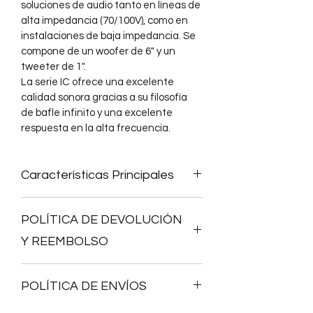
soluciones de audio tanto en líneas de 
alta impedancia (70/100V), como en 
instalaciones de baja impedancia. Se 
compone de un woofer de 6" y un 
tweeter de 1".
La serie IC ofrece una excelente 
calidad sonora gracias a su filosofía 
de bafle infinito y una excelente 
respuesta en la alta frecuencia.
Características Principales
POLÍTICA DE DEVOLUCIÓN
• Altavoz ABS de 2 vías, 40WRMS
Y REEMBOLSO
• Woofer de 6" + tweeter de 1"
Los equipos nuevos pueden 
POLÍTICA DE ENVÍOS
devolverse dentro de los 3 dias de 
• Transformador de audio integrado 
haberse recibido.Tienen un cargo 
para su uso en líneas de 70/100V