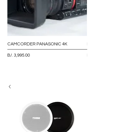
CAMCORDER PANASONIC 4K
MICROFONO VOCAL 
Precio
Precio
B/. 3,995.00
B/. 93.00