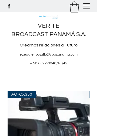
VERITE
BROADCAST PANAMÁ S.A.
Creamos relaciones a Futuro
ezequiel.vasallo@vbppanama.com
+
507 322-0040
/41/42
AG-CX350
TG V50