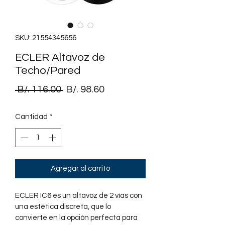
SKU: 21554345656
ECLER Altavoz de
Techo/Pared
Precio
Precio
 B/. 116.00 
B/. 98.60
de
Cantidad
*
oferta
Agregar al carrito
ECLER IC6 es un altavoz de 2 vías con 
una estética discreta, que lo 
convierte en la opción perfecta para 