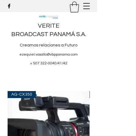
VERITE
BROADCAST PANAMÁ S.A.
Creamos relaciones a Futuro
ezequiel.vasallo@vbppanama.com
+
507 322-0040
/41/42
AG-CX350
TG V50