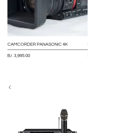
CAMCORDER PANASONIC 4K
MICROFONO VOCAL 
Precio
Precio
B/. 3,995.00
B/. 93.00