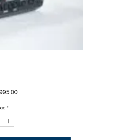
Precio
,995.00
dad
*