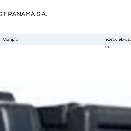
T PANAMÁ S.A.
o
Comprar
ezequiel.va
m