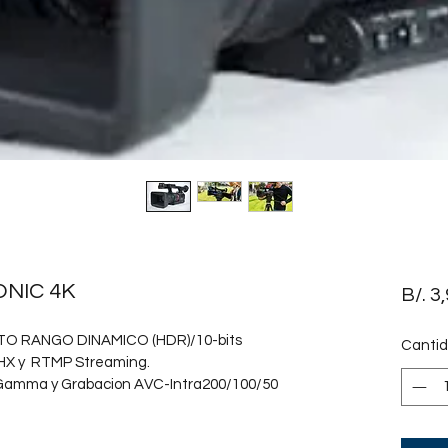
NIC 4K
B/. 3
 RANGO DINAMICO (HDR)/10-bits
Canti
X y  RTMP Streaming.
 Gamma y Grabacion AVC-Intra200/100/50 