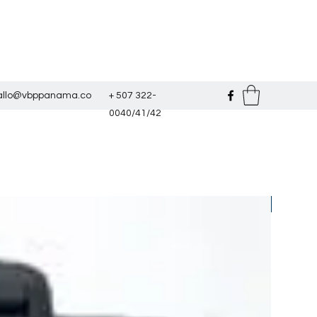
sallo@vbppanama.co
+ 507 322-
0040/41/42
TG V50