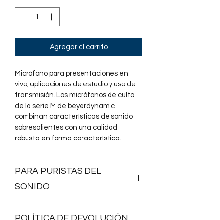
Agregar al carrito
Micrófono para presentaciones en 
vivo, aplicaciones de estudio y uso de 
transmisión. Los micrófonos de culto 
de la serie M de beyerdynamic 
combinan características de sonido 
sobresalientes con una calidad 
robusta en forma característica.
PARA PURISTAS DEL
SONIDO
POLÍTICA DE DEVOLUCIÓN
Un micrófono vinculado a la historia 