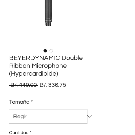
BEYERDYNAMIC Double
Ribbon Microphone
(Hypercardioide)
Precio
Precio
 B/. 449.00 
B/. 336.75
de
Tamaño
*
oferta
Cantidad
*