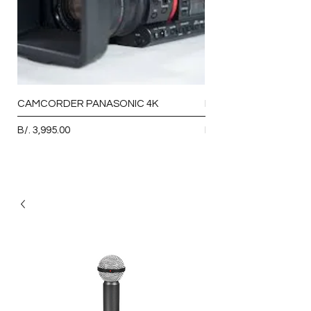
CAMCORDER PANASONIC 4K
MICROFONO VOCAL 
Precio
Precio
B/. 3,995.00
B/. 93.00