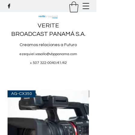
VERITE
BROADCAST PANAMÁ S.A.
Creamos relaciones a Futuro
ezequiel.vasallo@vbppanama.com
+
507 322-0040
/41/42
AG-CX350
TG V50